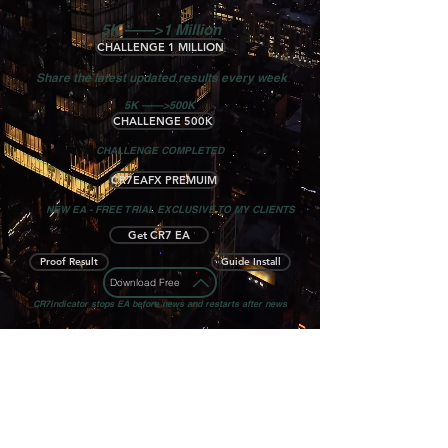
5K ——>1 Million
CHALLENGE 1 MILLION
Share the latest updated results every week
5K ——>500K
CHALLENGE 500K
CHALLENGE COMPLETED
CR7EAFX PREMUIM
NEW EA - FREE TRIAL EXCLUSIVE TO MY CLIENTS
Get CR7 EA
Proof Result
Guide Install
Download Free
CR7indicator stops EA before news and restarts after news