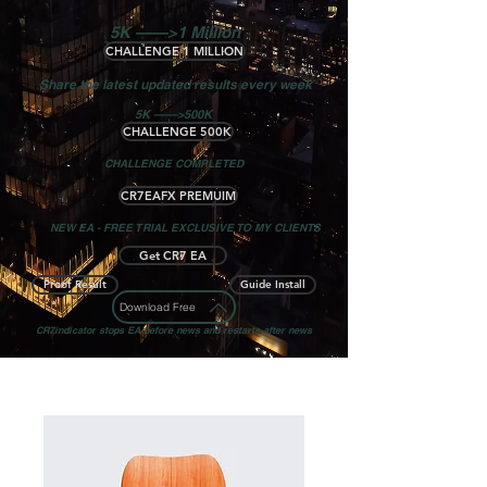
5K ——>1 Million
CHALLENGE 1 MILLION
Share the latest updated results every week
5K ——>500K
CHALLENGE 500K
CHALLENGE COMPLETED
CR7EAFX PREMUIM
NEW EA - FREE TRIAL EXCLUSIVE TO MY CLIENTS
Get CR7 EA
Proof Result
Guide Install
Download Free
CR7indicator stops EA before news and restarts after news