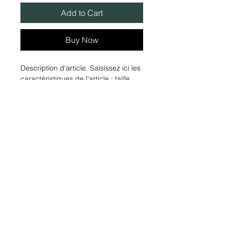
Add to Cart
Buy Now
Description d'article. Saisissez ici les 
caractéristiques de l'article : taille, 
matière et autres informations utiles.
DÉTAILS D'ARTICLE
Détails d'article. Saisissez ici les
POLITIQUE D'ÉCHANGE ET
caractéristiques de l'article : taille,
DE REMBOURSEMENT
matière et autres détails utiles. Cet
emplacement est idéal pour
Politique d'échange et de
expliquer les avantages de cet
INFO DE LIVRAISON
remboursement. Informez vos
article à vos clients.
visiteurs des conditions d'échange et
Condition de livraison. Idéal pour
de remboursement des articles qu'ils
ajouter davantage de détails sur vos
achètent sur votre site. Énoncez
modes de livraison et