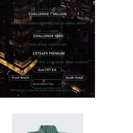
5K ——>1 Million
CHALLENGE 1 MILLION
Share the latest updated results every week
5K ——>500K
CHALLENGE 500K
CHALLENGE COMPLETED
CR7EAFX PREMUIM
NEW EA - FREE TRIAL EXCLUSIVE TO MY CLIENTS
Get CR7 EA
Proof Result
Guide Install
Download Free
CR7indicator stops EA before news and restarts after news